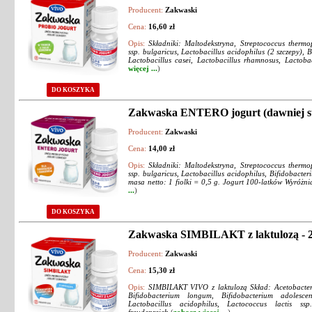
Producent:
Zakwaski
Cena:
16,60 zł
Opis:
Składniki: Maltodekstryna, Streptococcus thermop
ssp. bulgaricus, Lactobacillus acidophilus (2 szczepy), B
Lactobacillus casei, Lactobacillus rhamnosus, Lactobac
więcej ...
)
DO KOSZYKA
Zakwaska ENTERO jogurt (dawniej stre
Producent:
Zakwaski
Cena:
14,00 zł
Opis:
Składniki: Maltodekstryna, Streptococcus thermop
ssp. bulgaricus, Lactobacillus acidophilus, Bifidobacter
masa netto: 1 fiolki = 0,5 g. Jogurt 100-latków Wyróżni
...
)
DO KOSZYKA
Zakwaska SIMBILAKT z laktulozą - 2 
Producent:
Zakwaski
Cena:
15,30 zł
Opis:
SIMBILAKT VIVO z laktulozą Skład: Acetobacter 
Bifidobacterium longum, Bifidobacterium adolescent
Lactobacillus acidophilus, Lactococcus lactis ssp