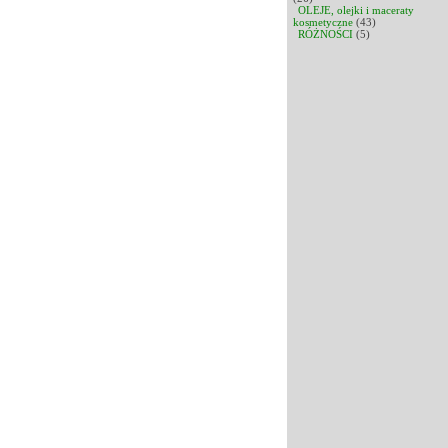
OLEJE, olejki i maceraty
kosmetyczne
(43)
RÓŻNOŚCI
(5)