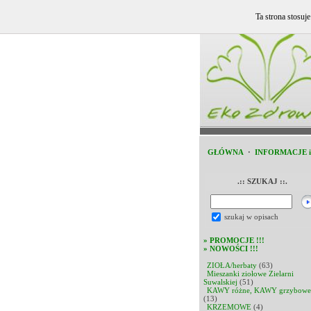
Ta strona stosuj
GŁÓWNA
·
INFORMACJE 
.:: SZUKAJ ::.
szukaj w opisach
»
PROMOCJE !!!
»
NOWOŚCI !!!
ZIOŁA/herbaty
(63)
Mieszanki ziołowe Zielarni
Suwalskiej
(51)
KAWY różne, KAWY grzybowe
(13)
KRZEMOWE
(4)