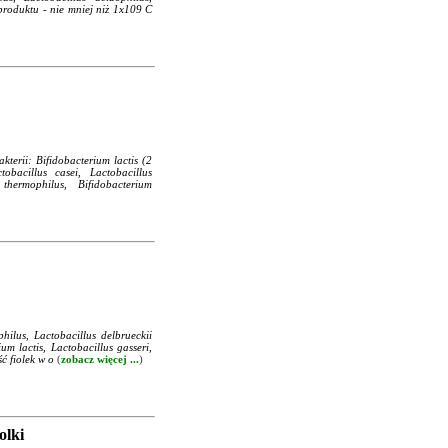
 produktu - nie mniej niż 1x109 C
kterii: Bifidobacterium lactis (2
tobacillus casei, Lactobacillus
 thermophilus, Bifidobacterium
hilus, Lactobacillus delbrueckii
um lactis, Lactobacillus gasseri,
ść fiolek w o
(
zobacz więcej ...
)
lki