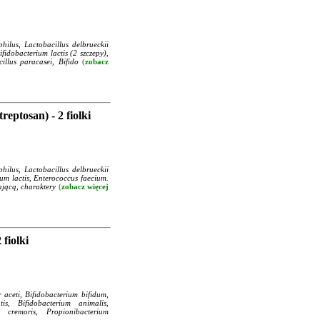
hilus, Lactobacillus delbrueckii
ifidobacterium lactis (2 szczepy),
illus paracasei, Bifido
(
zobacz
ptosan) - 2 fiolki
hilus, Lactobacillus delbrueckii
ium lactis, Enterococcus faecium.
ającą, charaktery
(
zobacz więcej
fiolki
aceti, Bifidobacterium bifidum,
is, Bifidobacterium animalis,
. cremoris, Propionibacterium