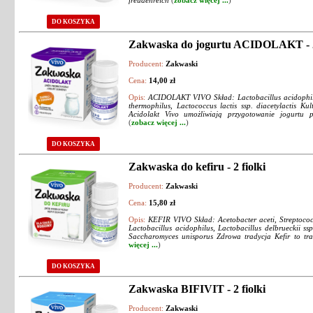
freudenreich
(
zobacz więcej ...
)
DO KOSZYKA
Zakwaska do jogurtu ACIDOLAKT - 2 
Producent:
Zakwaski
Cena:
14,00 zł
Opis:
ACIDOLAKT VIVO Skład: Lactobacillus acidophilus
thermophilus, Lactococcus lactis ssp. diacetylactis Kul
Acidolakt Vivo umożliwiają przygotowanie jogurtu p
(
zobacz więcej ...
)
DO KOSZYKA
Zakwaska do kefiru - 2 fiolki
Producent:
Zakwaski
Cena:
15,80 zł
Opis:
KEFIR VIVO Skład: Acetobacter aceti, Streptococc
Lactobacillus acidophilus, Lactobacillus delbrueckii ssp
Saccharomyces unisporus Zdrowa tradycja Kefir to tra
więcej ...
)
DO KOSZYKA
Zakwaska BIFIVIT - 2 fiolki
Producent:
Zakwaski