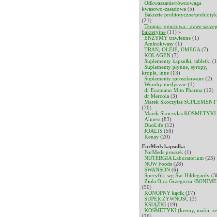
Odkwaszanie/równowaga
kwasowo-zasadowa
(5)
Bakterie probiotyczne/prebiotyk
(21)
Terapia jogurtowa - żywe szcze
bakteryjne
(11)
»
ENZYMY trawienne
(1)
Aminokwasy
(1)
TRAN, OLEJE, OMEGA
(7)
KOLAGEN
(7)
Suplementy kapsułki, tabletki
(1
Suplementy płynne, syropy,
krople, inne
(13)
Suplementy sproszkowane
(2)
Wyroby medyczne
(1)
dr Enzmann Mito Pharma
(12)
dr Mercola
(3)
Marek Skoczylas SUPLEMENT
(70)
Marek Skoczylas KOSMETYKI
Aliness
(83)
DuoLife
(12)
JOALIS
(50)
Kenay
(20)
ForMeds kapsułka
ForMeds proszek
(1)
NUTERGIA Laboratorium
(23)
NOW Foods
(28)
SWANSON
(6)
Specyfiki wg Św. Hildegardy
(3
Zioła Ojca Grzegorza /BONIME
(50)
KONOPNY kącik
(17)
SUPER ŻYWNOŚĆ
(3)
KSIĄŻKI
(19)
KOSMETYKI (kremy, maści, że
(26)