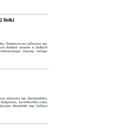
fiolki
, Streptococcus salivarius ssp.
tury bakterii zawarte w fiolkach
robiotycznego (inaczej mówiąc
us salivarius ssp. thermophilus,
.bulgaricus, Lactobacillus casei,
dycyjny słowiański nap
(
zobacz