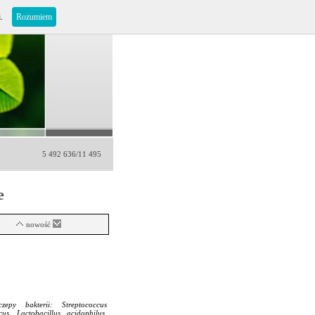
i.
Rozumiem
5 492 636/11 495
e
nowość
czepy bakterii: Streptococcus
cus, Lactobacillus acidophilus,