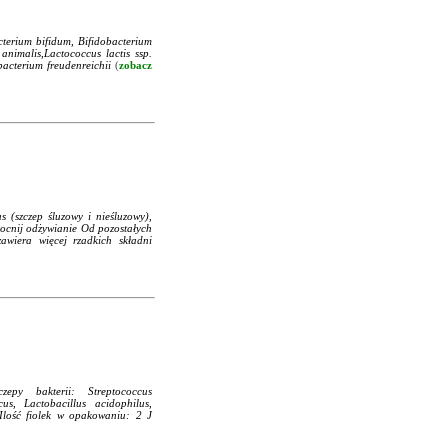
terium bifidum, Bifidobacterium
animalis,Lactococcus lactis ssp.
ibacterium freudenreichii
(
zobacz
 (szczep śluzowy i nieśluzowy),
mocnij odżywianie Od pozostałych
awiera więcej rzadkich składni
czepy bakterii: Streptococcus
cus, Lactobacillus acidophilus,
 Ilość fiolek w opakowaniu: 2 J