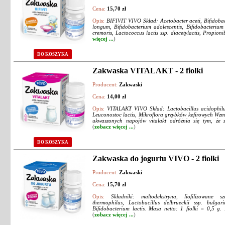
Cena:
15,70 zł
Opis:
BIFIVIT VIVO Skład: Acetobacter aceti, Bifidobac
longum, Bifidobacterium adolescentis, Bifidobacterium 
cremoris, Lactococcus lactis ssp. diacetylactis, Propion
więcej ...
)
DO KOSZYKA
Zakwaska VITALAKT - 2 fiolki
Producent:
Zakwaski
Cena:
14,00 zł
Opis:
VITALAKT VIVO Skład: Lactobacillus acidophilus
Leuconostoc lactis, Mikroflora grzybków kefirowych Wz
ukwaszonych napojów vitalakt odróżnia się tym, że z
(
zobacz więcej ...
)
DO KOSZYKA
Zakwaska do jogurtu VIVO - 2 fiolki
Producent:
Zakwaski
Cena:
15,70 zł
Opis:
Składniki: maltodekstryna, liofilizowane sz
thermophilus, Lactobacillus delbrueckii ssp. bulgari
Bifidobacterium lactis. Masa netto: 1 fiolki = 0,5 g.
(
zobacz więcej ...
)