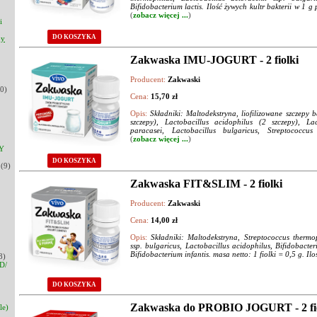
Bifidobacterium lactis. Ilość żywych kultr bakterii w 1 g
(
zobacz więcej ...
)
i
DO KOSZYKA
py
Zakwaska IMU-JOGURT - 2 fiolki
Producent:
Zakwaski
0)
Cena:
15,70 zł
Opis:
Składniki: Maltodekstryna, liofilizowane szczepy ba
szczepy), Lactobacillus acidophilus (2 szczepy), Lac
paracasei, Lactobacillus bulgaricus, Streptococcus
(
zobacz więcej ...
)
Y
DO KOSZYKA
(9)
Zakwaska FIT&SLIM - 2 fiolki
Producent:
Zakwaski
Cena:
14,00 zł
Opis:
Składniki: Maltodekstryna, Streptococcus thermop
ssp. bulgaricus, Lactobacillus acidophilus, Bifidobacteri
Bifidobacterium infantis. masa netto: 1 fiolki = 0,5 g. Ilo
8)
D/
DO KOSZYKA
Zakwaska do PROBIO JOGURT - 2 fio
le)