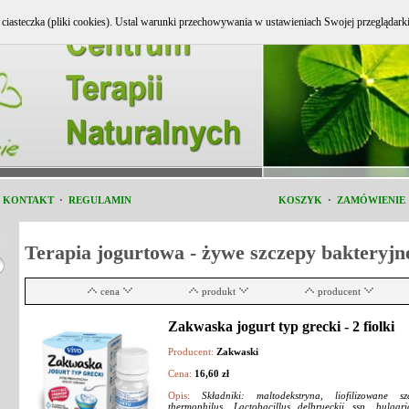
e ciasteczka (pliki cookies). Ustal warunki przechowywania w ustawieniach Swojej przeglądark
i KONTAKT
·
REGULAMIN
KOSZYK
·
ZAMÓWIENIE
Terapia jogurtowa - żywe szczepy bakteryjn
cena
produkt
producent
Zakwaska jogurt typ grecki - 2 fiolki
Producent:
Zakwaski
Cena:
16,60 zł
Opis:
Składniki: maltodekstryna, liofilizowane sz
thermophilus, Lactobacillus delbrueckii ssp. bulgari