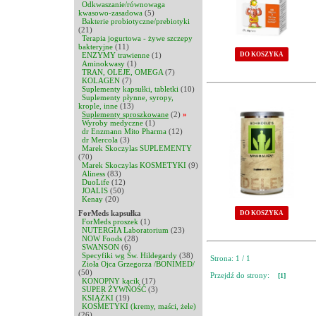
Odkwaszanie/równowaga
kwasowo-zasadowa
(5)
Bakterie probiotyczne/prebiotyki
(21)
Terapia jogurtowa - żywe szczepy
bakteryjne
(11)
ENZYMY trawienne
(1)
DO KOSZYKA
Aminokwasy
(1)
TRAN, OLEJE, OMEGA
(7)
KOLAGEN
(7)
Suplementy kapsułki, tabletki
(10)
Suplementy płynne, syropy,
krople, inne
(13)
Suplementy sproszkowane
(2)
»
Wyroby medyczne
(1)
dr Enzmann Mito Pharma
(12)
dr Mercola
(3)
Marek Skoczylas SUPLEMENTY
(70)
Marek Skoczylas KOSMETYKI
(9)
Aliness
(83)
DuoLife
(12)
JOALIS
(50)
Kenay
(20)
ForMeds kapsułka
DO KOSZYKA
ForMeds proszek
(1)
NUTERGIA Laboratorium
(23)
NOW Foods
(28)
SWANSON
(6)
Specyfiki wg Św. Hildegardy
(38)
Strona: 1 / 1
Zioła Ojca Grzegorza /BONIMED/
(50)
Przejdź do strony:
[1]
KONOPNY kącik
(17)
SUPER ŻYWNOŚĆ
(3)
KSIĄŻKI
(19)
KOSMETYKI (kremy, maści, żele)
(26)