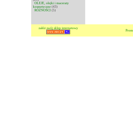
OLEJE, olejki i maceraty
kosmetyczne
(43)
RÓŻNOŚCI
(5)
załóż swój sklep internetowy
Prom