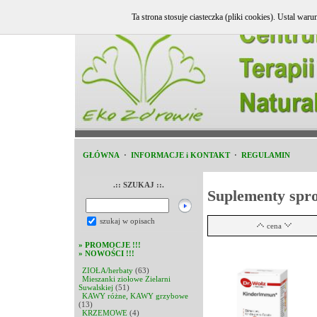
Ta strona stosuje ciasteczka (pliki cookies). Ustal w
GŁÓWNA
·
INFORMACJE i KONTAKT
·
REGULAMIN
.:: SZUKAJ ::.
Suplementy spr
szukaj w opisach
cena
»
PROMOCJE !!!
»
NOWOŚCI !!!
ZIOŁA/herbaty
(63)
Mieszanki ziołowe Zielarni
Suwalskiej
(51)
KAWY różne, KAWY grzybowe
(13)
KRZEMOWE
(4)