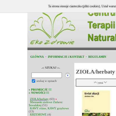
Ta strona stosuje ciasteczka (pliki cookies). Ustal w
GŁÓWNA
·
INFORMACJE i KONTAKT
·
REGULAMIN
.:: SZUKAJ ::.
ZIOŁA/herbaty
szukaj w opisach
cena
»
PROMOCJE !!!
»
NOWOŚCI !!!
ZIOŁA/herbaty
(63)
»
Mieszanki ziołowe Zielarni
Suwalskiej
(51)
KAWY różne, KAWY grzybowe
(13)
KRZEMOWE
(4)