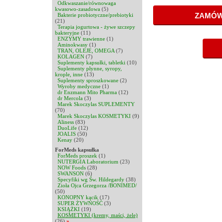
Odkwaszanie/równowaga
kwasowo-zasadowa
(5)
Bakterie probiotyczne/prebiotyki
(21)
Terapia jogurtowa - żywe szczepy
bakteryjne
(11)
ENZYMY trawienne
(1)
Aminokwasy
(1)
TRAN, OLEJE, OMEGA
(7)
KOLAGEN
(7)
Suplementy kapsułki, tabletki
(10)
Suplementy płynne, syropy,
krople, inne
(13)
Suplementy sproszkowane
(2)
Wyroby medyczne
(1)
dr Enzmann Mito Pharma
(12)
dr Mercola
(3)
Marek Skoczylas SUPLEMENTY
(70)
Marek Skoczylas KOSMETYKI
(9)
Aliness
(83)
DuoLife
(12)
JOALIS
(50)
Kenay
(20)
ForMeds kapsułka
ForMeds proszek
(1)
NUTERGIA Laboratorium
(23)
NOW Foods
(28)
SWANSON
(6)
Specyfiki wg Św. Hildegardy
(38)
Zioła Ojca Grzegorza /BONIMED/
(50)
KONOPNY kącik
(17)
SUPER ŻYWNOŚĆ
(3)
KSIĄŻKI
(19)
KOSMETYKI (kremy, maści, żele)
(26)
»