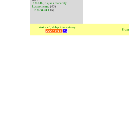
OLEJE, olejki i maceraty
kosmetyczne
(43)
RÓŻNOŚCI
(5)
załóż swój sklep internetowy
Prom