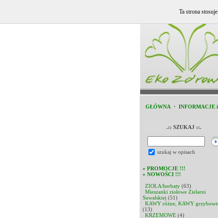
Ta strona stosuj
GŁÓWNA
·
INFORMACJE 
.:: SZUKAJ ::.
szukaj w opisach
»
PROMOCJE !!!
»
NOWOŚCI !!!
ZIOŁA/herbaty
(63)
Mieszanki ziołowe Zielarni
Suwalskiej
(51)
KAWY różne, KAWY grzybowe
(13)
KRZEMOWE
(4)