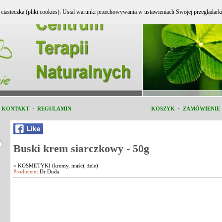
e ciasteczka (pliki cookies). Ustal warunki przechowywania w ustawieniach Swojej przeglądark
i KONTAKT
·
REGULAMIN
KOSZYK
·
ZAMÓWIENIE
Buski krem siarczkowy - 50g
»
KOSMETYKI (kremy, maści, żele)
Producent:
Dr Duda