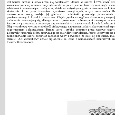
jest bardzo szybko i łatwo przez nią wchłaniany. Obniża w skórze TEWL czyli, pr
wzmacnia warstwę cementu międzykomórkowego co jeszcze bardziej zapobiega wysus
właściwości natłuszczające i odżywcze, działa on antyoksydacyjnie w stosunku do lipidó
skutecznie chroni przez działaniem czynników zewnętrznych, w tym także słońca. Dz
natłuszczaniu skóry, nadaje jej gładkość i miękkość powodując jednocześnie w
powierzchniowych bruzd i zmarszczek. Olejek jojoba szczególnie skutecznie pielęgnuj
nadmiernie złuszczającą się, dlatego wraz z pozostałymi substancjami zawartymi w nin
łuszczycową, z egzemą, z atopowym zapaleniem skóry a nawet w trądziku młodzieńczym 
Olej wiesiołkowy wykazuje zdolność efektywnego natłuszczania skóry, skutecznie zabez
rogowaceniem i złuszczaniem. Bardzo łatwo i szybko penetruje przez warstwę rogow
głębszych warstwach skóry, zapewniając jej prawidłowe nawilżenie. Jest to istotny proces
funkcjonowania skóry, ponieważ niedobór wody powoduje, że staje się ona sucha, mało 
starzeje. Olej wiesiołkowy uznaje się obecnie za jedno z najbogatszych naturalnych ź
kwasów tłuszczowych.