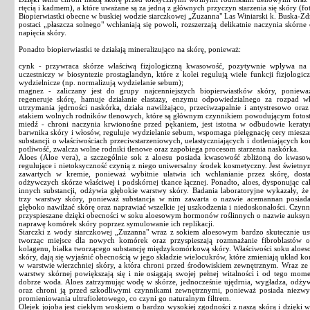
rtęcią i kadmem), a które uważane są za jedną z głównych przyczyn starzenia się skóry (fot
Biopierwiastki obecne w buskiej wodzie siarczkowej „Zuzanna" Las Winiarski k. Buska-Zd
postaci „płaszcza solnego" wchłaniają się powoli, rozszerzają delikatnie naczynia skórne 
napięcia skóry.
Ponadto biopierwiastki te działają mineralizująco na skórę, ponieważ:
cynk - przywraca skórze właściwą fizjologiczną kwasowość, pozytywnie wpływa na
uczestniczy w biosyntezie prostaglandyn, które z kolei regulują wiele funkcji fizjologic
wydzielnicze (np. normalizują wydzielanie sebum);
magnez - zaliczany jest do grupy najcenniejszych biopierwiastków skóry, poniew
regeneruje skórę, hamuje działanie elastazy, enzymu odpowiedzialnego za rozpad w
utrzymania jędrności naskórka, działa nawilżająco, przeciwzapalnie i antystresowo oraz
atakiem wolnych rodników tlenowych, które są głównym czynnikiem powodującym fotost
miedź - chroni naczynia krwionośne przed pękaniem, jest istotna w odbudowie keratyn
barwnika skóry i włosów, reguluje wydzielanie sebum, wspomaga pielęgnację cery miesza
substancji o właściwościach przeciwstarzeniowych, uelastyczniających i dotleniających 
potliwość, zwalcza wolne rodniki tlenowe oraz zapobiega procesom starzenia naskórka.
Aloes (Aloe vera), a szczególnie sok z aloesu posiada kwasowość zbliżoną do kwasowo
regulujące i nietoksyczność czynią z niego uniwersalny środek kosmetyczny. Jest świetn
zawartych w kremie, ponieważ wybitnie ułatwia ich wchłanianie przez skórę, dos
odżywczych skórze właściwej i podskórnej tkance łącznej. Ponadto, aloes, dysponując 
innych substancji, odżywia głębokie warstwy skóry. Badania laboratoryjne wykazały, ż
trzy warstwy skóry, ponieważ substancja w nim zawarta o nazwie acemannan posiada
głęboko nawilżać skórę oraz naprawiać wszelkie jej uszkodzenia i niedoskonałości. Czynn
przyspieszane dzięki obecności w soku aloesowym hormonów roślinnych o nazwie auksyny i
naprawę komórek skóry poprzez symulowanie ich replikacji.
Siarczki z wody siarczkowej „Zuzanna" wraz z sokiem aloesowym bardzo skutecznie u
tworząc miejsce dla nowych komórek oraz przyspieszają rozmnażanie fibroblastów 
kolagenu, białka tworzącego substancję międzykomórkową skóry. Właściwości soku aloeso
skóry, dają się wyjaśnić obecnością w jego składzie wielocukrów, które zmieniają układ k
w warstwie wierzchniej skóry, a która chroni przed środowiskiem zewnętrznym. Wraz ze s
warstwy skórnej powiększają się i nie osiągają swojej pełnej witalności i od tego mom
dobrze woda. Aloes zatrzymując wodę w skórze, jednocześnie ujędrnia, wygładza, odżywi
oraz chroni ją przed szkodliwymi czynnikami zewnętrznymi, ponieważ posiada niezwyk
promieniowania ultrafioletowego, co czyni go naturalnym filtrem.
Olejek jojoba jest ciekłym woskiem o bardzo wysokiej zgodności z naszą skórą i dzięk