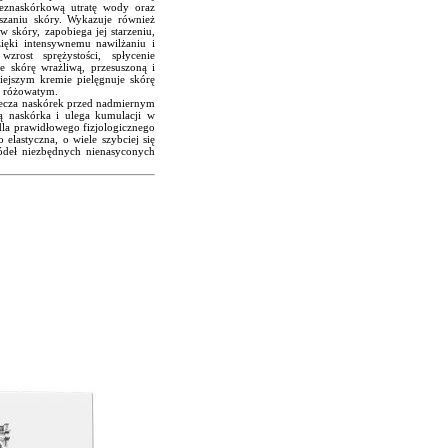
zeznaskórkową utratę wody oraz
zaniu skóry. Wykazuje również
w skóry, zapobiega jej starzeniu,
ięki intensywnemu nawilżaniu i
zrost sprężystości, spłycenie
e skórę wrażliwą, przesuszoną i
iejszym kremie pielęgnuje skórę
i różowatym.
piecza naskórek przed nadmiernym
ą naskórka i ulega kumulacji w
 dla prawidłowego fizjologicznego
elastyczna, o wiele szybciej się
ródeł niezbędnych nienasyconych