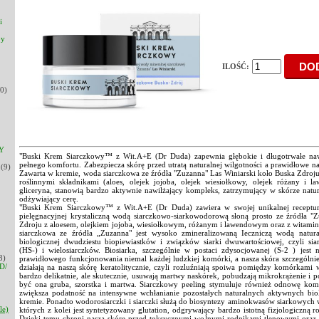
i
py
ILOŚĆ:
0)
Y
"Buski Krem Siarczkowy™ z Wit.A+E (Dr Duda) zapewnia głębokie i długotrwałe nawi
pełnego komfortu. Zabezpiecza skórę przed utratą naturalnej wilgotności a prawidłowe na
(9)
Zawarta w kremie, woda siarczkowa ze źródła "Zuzanna" Las Winiarski koło Buska Zdroju
roślinnymi składnikami (aloes, olejek jojoba, olejek wiesiołkowy, olejek różany i
gliceryna, stanowią bardzo aktywnie nawilżający kompleks, zatrzymujący w skórze natu
odżywiający cerę.
"Buski Krem Siarczkowy™ z Wit.A+E (Dr Duda) zawiera w swojej unikalnej receptu
pielęgnacyjnej krystaliczną wodą siarczkowo-siarkowodorową słoną prosto ze źródła "Z
Zdroju z aloesem, olejkiem jojoba, wiesiołkowym, różanym i lawendowym oraz z witamin
siarczkowa ze źródła „Zuzanna" jest wysoko zmineralizowaną Ieczniczą wodą natur
biologicznej dwudziestu biopiewiastków i związków siarki dwuwartościowej, czyli si
(HS-) i wielosiarczków. Biosiarka, szczególnie w postaci zdysocjowanej (S-2 ) jest
8)
prawidłowego funkcjonowania niemal każdej ludzkiej komórki, a nasza skóra szczególnie p
D/
działają na naszą skórę keratolitycznie, czyli rozluźniają spoiwa pomiędzy komórkami
bardzo delikatnie, ale skutecznie, usuwają martwy naskórek, pobudzają mikrokrążenie i p
być ona gruba, szorstka i martwa. Siarczkowy peeling stymuluje również odnowę kom
zwiększa podatność na intensywne wchłanianie pozostałych naturalnych aktywnych biol
kremie. Ponadto wodorosiarczki i siarczki służą do biosyntezy aminokwasów siarkowych w
le)
których z kolei jest syntetyzowany glutation, odgrywający bardzo istotną fizjologiczną r
Dzięki temu chroni naszą skórę przed toksycznymi wolnymi rodnikami tlenowymi oraz 