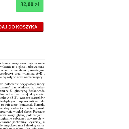
32,00 zł
lżenie skóry oraz daje uczucie
wilżenie to piękna i zdrowa cera.
 wraz z minerałami i pozostałymi
 lawendowy) oraz witamina A+E i
ralną wilgoć oraz wzmacniający i
rze połączenie wyjątkowej mocy
uzanna" Las Winiarski k. Buska-
ami A+E i gliceryną. Buska woda
alną o bardzo dużej aktywności
arczków (S-2), wodoro-siarczków
 niezbędnym biopierwiastkiem do
otrafi z niej korzystać. Siarczki
 warstwy naskórka i w ten sposób
oprawiają wygląd skóry. Przestaje
órek skóry głębiej położonych i
ogicznie substancji zawartych w
 skórze (metioniny i cysteiny), z
olę antyoksydanta i detoksykanta.
metalami ciężkimi (np. ołowiem,