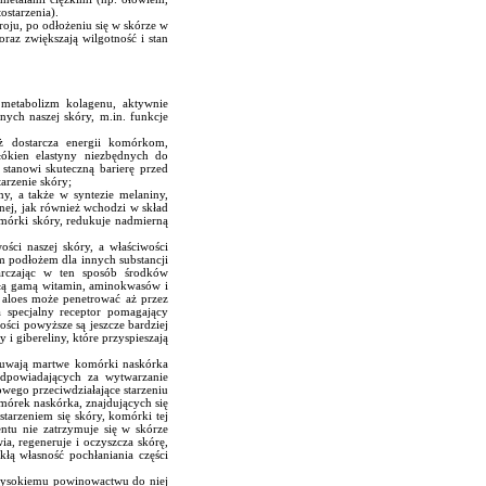
ostarzenia).
roju, po odłożeniu się w skórze w
oraz zwiększają wilgotność i stan
 metabolizm kolagenu, aktywnie
znych naszej skóry, m.in. funkcje
aż dostarcza energii komórkom,
łókien elastyny niezbędnych do
 stanowi skuteczną barierę przed
arzenie skóry;
y, a także w syntezie melaniny,
nej, jak również wchodzi w skład
komórki skóry, redukuje nadmierną
ści naszej skóry, a właściwości
ym podłożem dla innych substancji
tarczając w ten sposób środków
całą gamą witamin, aminokwasów i
e aloes może penetrować aż przez
 specjalny receptor pomagający
ości powyższe są jeszcze bardziej
 gibereliny, które przyspieszają
suwają martwe komórki naskórka
odpowiadających za wytwarzanie
wego przeciwdziałające starzeniu
omórek naskórka, znajdujących się
tarzeniem się skóry, komórki tej
entu nie zatrzymuje się w skórze
a, regeneruje i oczyszcza skórę,
łą własność pochłaniania części
i wysokiemu powinowactwu do niej