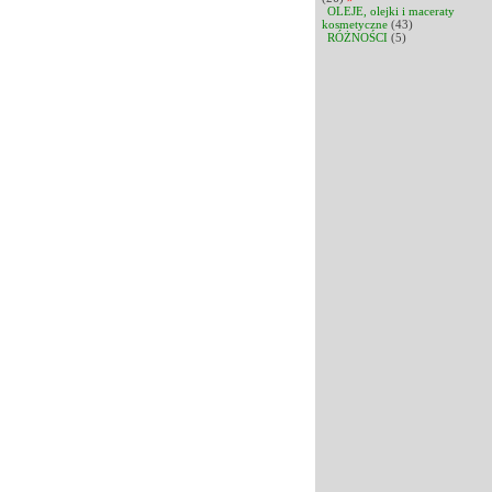
OLEJE, olejki i maceraty
kosmetyczne
(43)
RÓŻNOŚCI
(5)