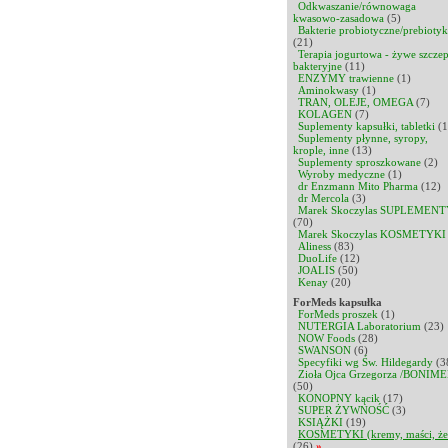
Odkwaszanie/równowaga
kwasowo-zasadowa
(5)
Bakterie probiotyczne/prebiotyk
(21)
Terapia jogurtowa - żywe szcze
bakteryjne
(11)
ENZYMY trawienne
(1)
Aminokwasy
(1)
TRAN, OLEJE, OMEGA
(7)
KOLAGEN
(7)
Suplementy kapsułki, tabletki
(1
Suplementy płynne, syropy,
krople, inne
(13)
Suplementy sproszkowane
(2)
Wyroby medyczne
(1)
dr Enzmann Mito Pharma
(12)
dr Mercola
(3)
Marek Skoczylas SUPLEMENT
(70)
Marek Skoczylas KOSMETYKI
Aliness
(83)
DuoLife
(12)
JOALIS
(50)
Kenay
(20)
ForMeds kapsułka
ForMeds proszek
(1)
NUTERGIA Laboratorium
(23)
NOW Foods
(28)
SWANSON
(6)
Specyfiki wg Św. Hildegardy
(3
Zioła Ojca Grzegorza /BONIME
(50)
KONOPNY kącik
(17)
SUPER ŻYWNOŚĆ
(3)
KSIĄŻKI
(19)
KOSMETYKI (kremy, maści, że
(26)
»