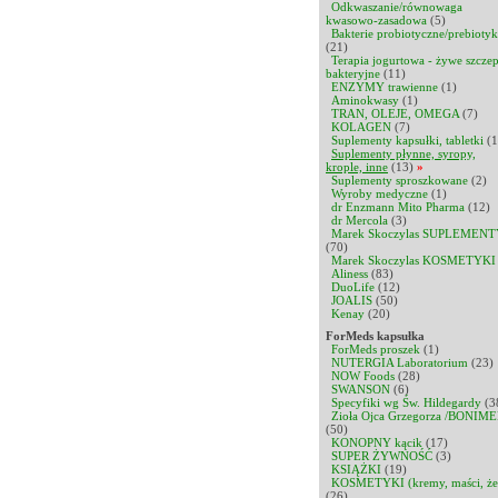
Odkwaszanie/równowaga
kwasowo-zasadowa
(5)
Bakterie probiotyczne/prebiotyk
(21)
Terapia jogurtowa - żywe szcze
bakteryjne
(11)
ENZYMY trawienne
(1)
Aminokwasy
(1)
TRAN, OLEJE, OMEGA
(7)
KOLAGEN
(7)
Suplementy kapsułki, tabletki
(1
Suplementy płynne, syropy,
krople, inne
(13)
»
Suplementy sproszkowane
(2)
Wyroby medyczne
(1)
dr Enzmann Mito Pharma
(12)
dr Mercola
(3)
Marek Skoczylas SUPLEMENT
(70)
Marek Skoczylas KOSMETYKI
Aliness
(83)
DuoLife
(12)
JOALIS
(50)
Kenay
(20)
ForMeds kapsułka
ForMeds proszek
(1)
NUTERGIA Laboratorium
(23)
NOW Foods
(28)
SWANSON
(6)
Specyfiki wg Św. Hildegardy
(3
Zioła Ojca Grzegorza /BONIME
(50)
KONOPNY kącik
(17)
SUPER ŻYWNOŚĆ
(3)
KSIĄŻKI
(19)
KOSMETYKI (kremy, maści, że
(26)