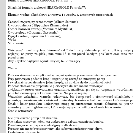
formuły ziołowej HEARTofGOLD Formula™.
Składniki formuły ziołowej HEARTofGOLD Formula™:
Ekstrakt wodno-alkoholowy z warzyw i owoców, w zmiennych proporcjach
Czosnek zwyczajny sezonowany (Allium Sativum)
Owoce rokitnika ( Hippophae Rhamnoides)
Owoce borówki czarnej (Vaccinium Myrtillus),
Owoce głogu (Crataegus Oxyacatha)
Papryka ostra ( Capsicium Frutescens),
Woda
Stosowanie:
Wstrząsnąć przed użyciem. Stosować od 3 do 5 razy dziennie po 20 kropli trzymając
najlepiej na pusty żołądek., minimum 15 minut przed każdym posiłkiem oraz rano za
przed snem.
Aby uzyskać najlepsze wyniki używaj 6-12 miesięcy.
Ważne:
Podczas stosowania kropli niezbędne jest systematyczne nawadnianie organizmu.
Przy pierwszym podaniu kropli sugeruje się zacząć od mniejszej porcji
i zwiększać ją codziennie o jedną kroplę, aż dojdzie się do pożądanej ilości.
Podczas stosowania preparatu w pierwszych dniach można zauważyć
zwiększony proces oczyszczania organizmu, manifestujący się np. częstszym wypróżnia
potu lub ciemniejszym kolorem moczu. Nie jest to regułą.
Wszystkie wskaźniki, wartości odżywcze, bio-dostępność i efektywność składnik
pozostają niezmienne niezależnie od minimalnych zmian w kolorze i smaku końcowego p
Smak i kolor produktu końcowego mogą się nieznacznie różnić. Odmiana ta, jest 
atmosferycznych i glebowych, które mają wpływ na rośliny w okresie ich wzrostu.
Środki ostrożności:
Nie przekraczać porcji 3ml dziennie.
Nie należy stosować, jeżeli jest uszkodzone zabezpieczenie na butelce.
Przechowywać w miejscu niedostępnym dla dzieci.
Preparat nie może być stosowany jako substytut zróżnicowanej diety.
Dodatkowe informacje: