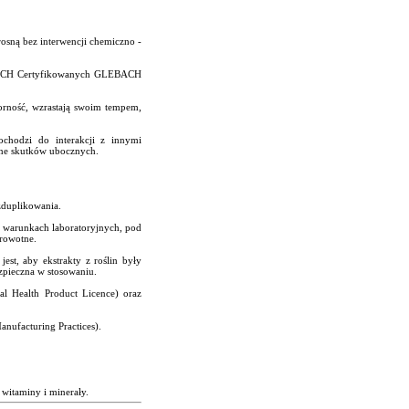
osną bez interwencji chemiczno -
YCH Certyfikowanych GLEBACH
orność, wzrastają swoim tempem,
ochodzi do interakcji z innymi
one skutków ubocznych.
zduplikowania.
ch warunkach laboratoryjnych, pod
drowotne.
st, aby ekstrakty z roślin były
ezpieczna w stosowaniu.
l Health Product Licence) oraz
nufacturing Practices).
 witaminy i minerały.