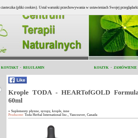
e ciasteczka (pliki cookies). Ustal warunki przechowywania w ustawieniach Swojej przeglądark
i KONTAKT
·
REGULAMIN
KOSZYK
·
ZAMÓWIENIE
Krople TODA - HEARTofGOLD Formul
60ml
»
Suplementy płynne, syropy, krople, inne
Producent:
Toda Herbal International Inc., Vancouver, Canada