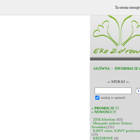
Ta strona stosuj
GŁÓWNA
·
INFORMACJE 
.:: SZUKAJ ::.
szukaj w opisach
»
PROMOCJE !!!
»
NOWOŚCI !!!
ZIOŁA/herbaty
(63)
Mieszanki ziołowe Zielarni
Suwalskiej
(51)
KAWY różne, KAWY grzybowe
(13)
KRZEMOWE
(4)