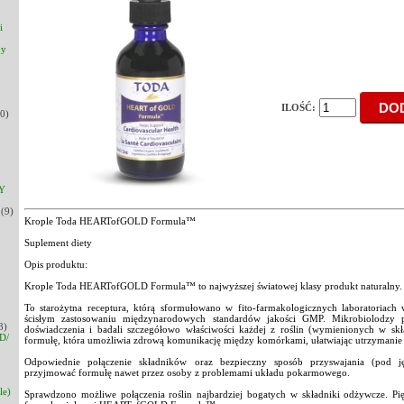
i
py
ILOŚĆ:
0)
Y
(9)
Krople Toda HEARTofGOLD Formula™
Suplement diety
Opis produktu:
Krople Toda HEARTofGOLD Formula™ to najwyższej światowej klasy produkt naturalny.
To starożytna receptura, którą sformułowano w fito-farmakologicznych laboratoriac
ścisłym zastosowaniu międzynarodowych standardów jakości GMP. Mikrobiolodzy pr
8)
doświadczenia i badali szczegółowo właściwości każdej z roślin (wymienionych w sk
D/
formułę, która umożliwia zdrową komunikację między komórkami, ułatwiając utrzymani
Odpowiednie połączenie składników oraz bezpieczny sposób przyswajania (pod j
przyjmować formułę nawet przez osoby z problemami układu pokarmowego.
le)
Sprawdzono możliwe połączenia roślin najbardziej bogatych w składniki odżywcze. Pięć