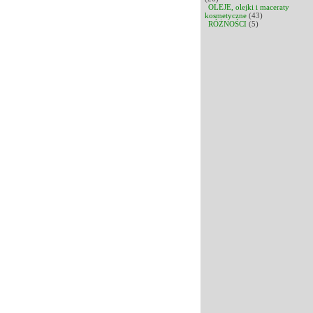
OLEJE, olejki i maceraty
kosmetyczne
(43)
RÓŻNOŚCI
(5)