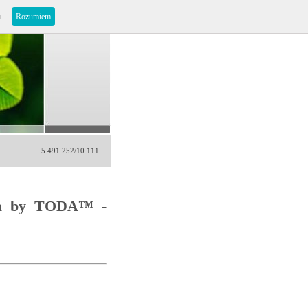
i.
Rozumiem
5 491 252/10 111
a by TODA™ -