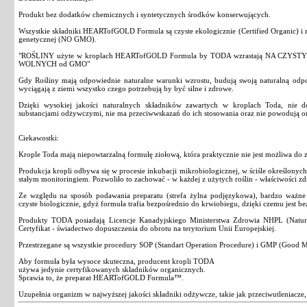
Produkt bez dodatków chemicznych i syntetycznych środków konserwujących.
Wszystkie składniki HEARTofGOLD Formula są czyste ekologicznie (Certified Organic) i r
genetycznej (NO GMO).
"ROŚLINY użyte w kroplach HEARTofGOLD Formula by TODA wzrastają NA CZYST
WOLNYCH od GMO"
Gdy Rośliny mają odpowiednie naturalne warunki wzrostu, budują swoją naturalną odp
wyciągają z ziemi wszystko czego potrzebują by być silne i zdrowe.
Dzięki wysokiej jakości naturalnych składników zawartych w kroplach Toda, nie d
substancjami odżywczymi, nie ma przeciwwskazań do ich stosowania oraz nie powodują 
Ciekawostki:
Krople Toda mają niepowtarzalną formułę ziołową, która praktycznie nie jest możliwa do 
Produkcja kropli odbywa się w procesie inkubacji mikrobiologicznej, w ściśle określony
stałym monitoringiem. Pozwoliło to zachować - w każdej z użytych roślin - właściwości z
Ze względu na sposób podawania preparatu (strefa żylna podjęzykowa), bardzo ważne je
czyste biologicznie, gdyż formuła trafia bezpośrednio do krwiobiegu, dzięki czemu jest b
Produkty TODA posiadają Licencje Kanadyjskiego Ministerstwa Zdrowia NHPL (Natura
Certyfikat - świadectwo dopuszczenia do obrotu na terytorium Unii Europejskiej.
Przestrzegane są wszystkie procedury SOP (Standart Operation Procedure) i GMP (Good Ma
Aby formuła była wysoce skuteczna, producent kropli TODA
używa jedynie certyfikowanych składników organicznych.
Sprawia to, że preparat HEARTofGOLD Formula™.
Uzupełnia organizm w najwyższej jakości składniki odżywcze, takie jak przeciwutleniacze,