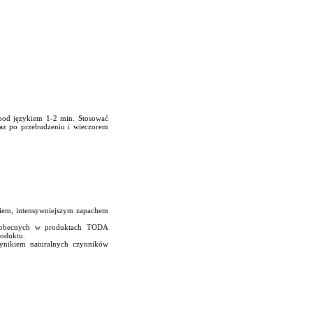
 pod językiem 1-2 min. Stosować
raz po przebudzeniu i wieczorem
niem, intensywniejszym zapachem
ów obecnych w produktach TODA
roduktu.
wynikiem naturalnych czynników