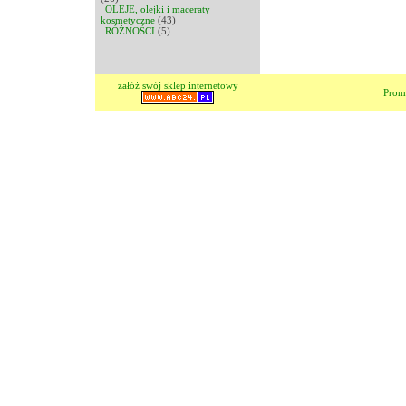
OLEJE, olejki i maceraty
kosmetyczne
(43)
RÓŻNOŚCI
(5)
załóż swój sklep internetowy
Prom