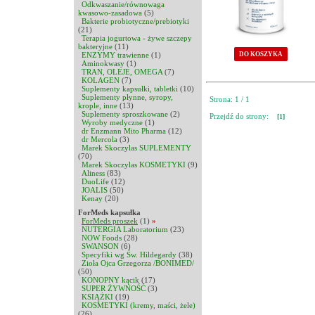
Odkwaszanie/równowaga
kwasowo-zasadowa
(5)
Bakterie probiotyczne/prebiotyki
(21)
Terapia jogurtowa - żywe szczepy
bakteryjne
(11)
ENZYMY trawienne
(1)
DO KOSZYKA
Aminokwasy
(1)
TRAN, OLEJE, OMEGA
(7)
KOLAGEN
(7)
Suplementy kapsułki, tabletki
(10)
Suplementy płynne, syropy,
Strona: 1 / 1
krople, inne
(13)
Suplementy sproszkowane
(2)
Przejdź do strony:
[1]
Wyroby medyczne
(1)
dr Enzmann Mito Pharma
(12)
dr Mercola
(3)
Marek Skoczylas SUPLEMENTY
(70)
Marek Skoczylas KOSMETYKI
(9)
Aliness
(83)
DuoLife
(12)
JOALIS
(50)
Kenay
(20)
ForMeds kapsułka
ForMeds proszek
(1)
»
NUTERGIA Laboratorium
(23)
NOW Foods
(28)
SWANSON
(6)
Specyfiki wg Św. Hildegardy
(38)
Zioła Ojca Grzegorza /BONIMED/
(50)
KONOPNY kącik
(17)
SUPER ŻYWNOŚĆ
(3)
KSIĄŻKI
(19)
KOSMETYKI (kremy, maści, żele)
(26)