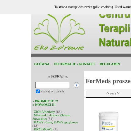
Ta strona stosuje ciasteczka (pliki cookies). Ustal w
GŁÓWNA
·
INFORMACJE i KONTAKT
·
REGULAMIN
.:: SZUKAJ ::.
ForMeds prosze
szukaj w opisach
cena
»
PROMOCJE !!!
»
NOWOŚCI !!!
ZIOŁA/herbaty
(63)
Mieszanki ziołowe Zielarni
Suwalskiej
(51)
KAWY różne, KAWY grzybowe
(13)
KRZEMOWE
(4)